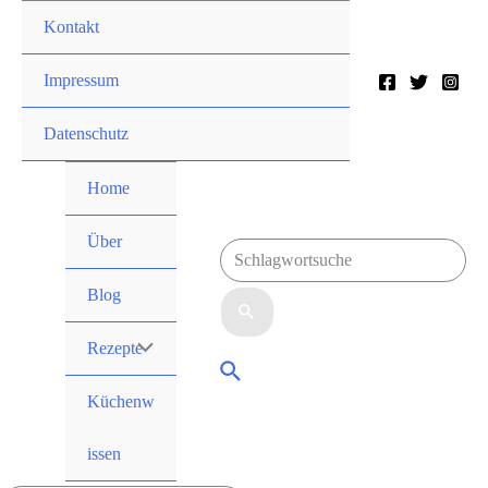
Zum
Kontakt
Inhalt
springen
Impressum
Datenschutz
Home
Über
Suchen
Blog
nach:
Rezepte
Menü
Suche
Umschalten
Küchenw
issen