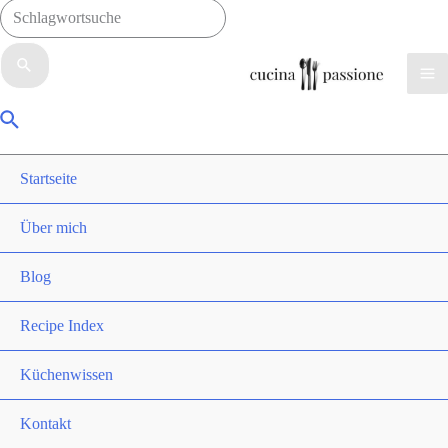
Suchen
nach:
Ma
Suche
Me
Startseite
Über mich
Blog
Recipe Index
Küchenwissen
Kontakt