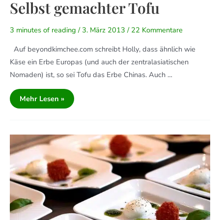
Selbst gemachter Tofu
3 minutes of reading
/
3. März 2013
/
22 Kommentare
Auf beyondkimchee.com schreibt Holly, dass ähnlich wie
Käse ein Erbe Europas (und auch der zentralasiatischen
Nomaden) ist, so sei Tofu das Erbe Chinas. Auch …
Mehr Lesen »
Sphärische
Mozzarellas
Mit
Tomatenpralinés
An
Basilikumpesto