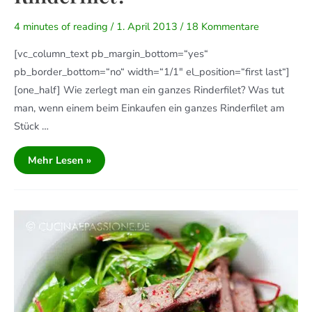
4 minutes of reading
/
1. April 2013
/
18 Kommentare
[vc_column_text pb_margin_bottom=“yes“
pb_border_bottom=“no“ width=“1/1″ el_position=“first last“]
[one_half] Wie zerlegt man ein ganzes Rinderfilet? Was tut
man, wenn einem beim Einkaufen ein ganzes Rinderfilet am
Stück …
Mehr Lesen »
Low
Carb:
Rumpsteak
Sousvide
An
Salat