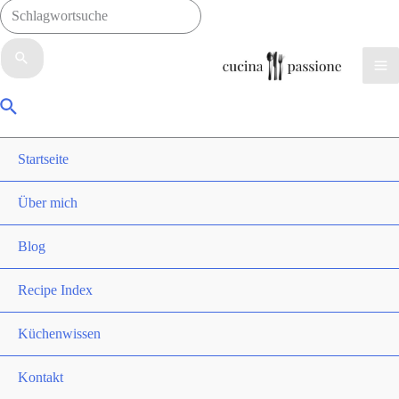
Suchen
nach:
Ma
Suche
Me
Startseite
Über mich
Blog
Recipe Index
Küchenwissen
Kontakt