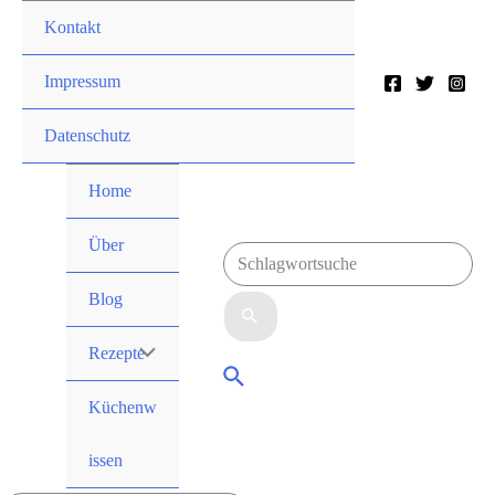
Zum
Kontakt
Inhalt
springen
Impressum
Datenschutz
Home
Über
Suchen
Blog
nach:
Rezepte
Menü
Suche
Umschalten
Küchenw
issen