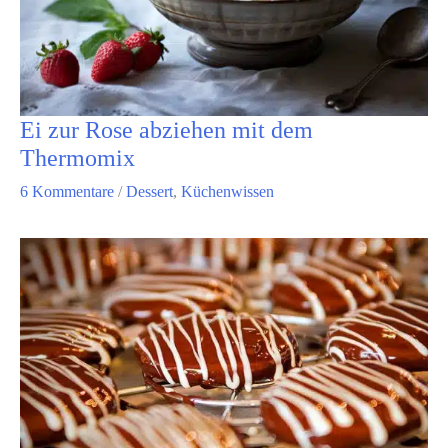
Ei zur Rose abziehen mit dem
Thermomix
6 Kommentare
/
Dessert
,
Küchenwissen