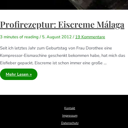
Profirezeptur: Eiscreme Málaga
3 minutes of reading
/
5. August 2012
/
19 Kommentare
Seit ich letztes Jahr zum Geburtstag von Frau Dorothee eine
Kompressor-Eismaschine geschenkt bekommen habe, hat mich das
Eisfieber gepackt. Eiscreme ist schon immer eine große …
Mehr Lesen »
Kontakt
Impressum
Datenschutz