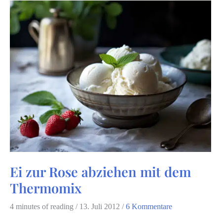
–
Teil
1
Ei zur Rose abziehen mit dem
Thermomix
4 minutes of reading
/
13. Juli 2012
/
6 Kommentare