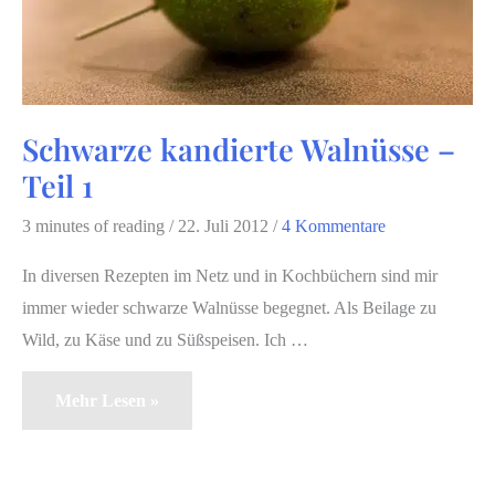
Schwarze kandierte Walnüsse –
Teil 1
3 minutes of reading
/
22. Juli 2012
/
4 Kommentare
In diversen Rezepten im Netz und in Kochbüchern sind mir
immer wieder schwarze Walnüsse begegnet. Als Beilage zu
Wild, zu Käse und zu Süßspeisen. Ich …
Schwarze
Mehr Lesen »
Kandierte
Walnüsse