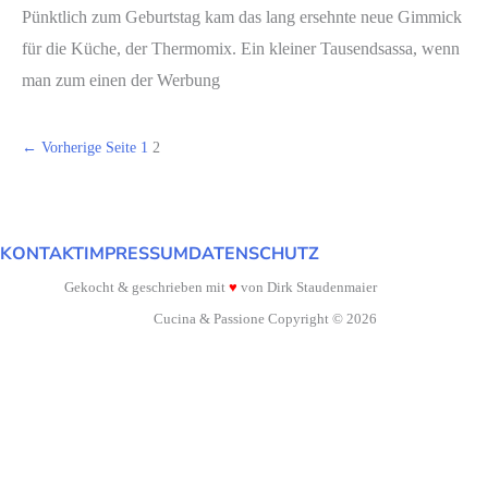
Pünktlich zum Geburtstag kam das lang ersehnte neue Gimmick
für die Küche, der Thermomix. Ein kleiner Tausendsassa, wenn
man zum einen der Werbung
Beitragsnavigation
←
Vorherige Seite
1
2
KONTAKT
IMPRESSUM
DATENSCHUTZ
Gekocht & geschrieben mit
♥
von Dirk Staudenmaier
Cucina & Passione Copyright © 2026