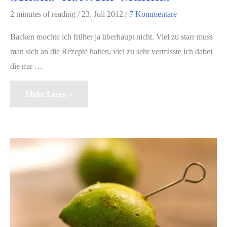
2 minutes of reading
/
23. Juli 2012
/
7 Kommentare
Backen mochte ich früher ja überhaupt nicht. Viel zu starr muss
man sich an die Rezepte halten, viel zu sehr vermisste ich dabei
die mir …
Schoko-
Mehr Lesen »
Rotwein-
Muffins