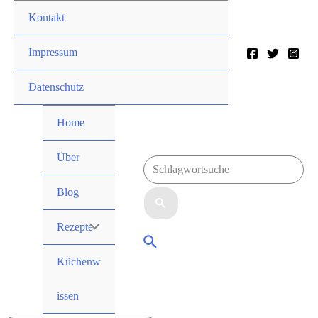
Zum
Kontakt
Inhalt
springen
Impressum
Datenschutz
Home
Über
Suchen
Blog
nach:
Rezepte
Menü
Suche
Umschalten
Küchenw
issen