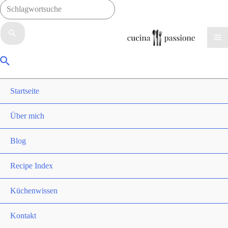
Suchen
nach:
Ma
Suche
Me
Startseite
Über mich
Blog
Recipe Index
Küchenwissen
Kontakt