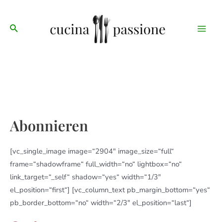
Zum
Main
Inhalt
Suche
Men
springen
Abonnieren
[vc_single_image image=“2904″ image_size=“full“
frame=“shadowframe“ full_width=“no“ lightbox=“no“
link_target=“_self“ shadow=“yes“ width=“1/3″
el_position=“first“] [vc_column_text pb_margin_bottom=“yes“
pb_border_bottom=“no“ width=“2/3″ el_position=“last“]