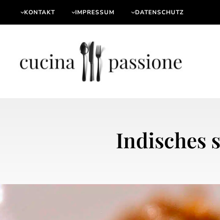
Zum
Beitragsnavigation
KONTAKT
IMPRESSUM
DATENSCHUTZ
Inhalt
springen
Indisches 