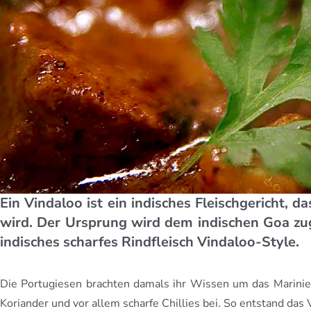
Ein Vindaloo ist ein indisches Fleischgericht, 
wird. Der Ursprung wird dem indischen Goa zuge
indisches scharfes Rindfleisch Vindaloo-Style.
Die Portugiesen brachten damals ihr Wissen um das Marinier
Koriander und vor allem scharfe Chillies bei. So entstand das