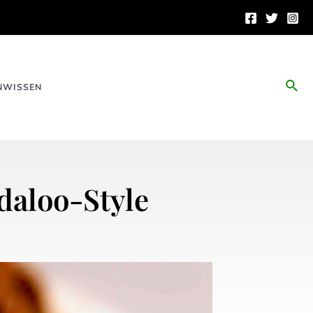
Suc
NWISSEN
daloo-Style