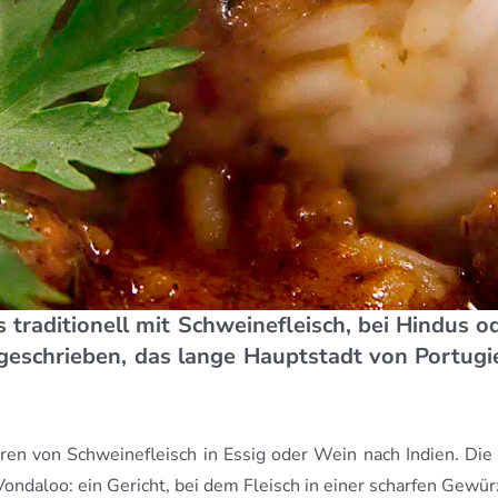
das traditionell mit Schweinefleisch, bei Hindus
schrieben, das lange Hauptstadt von Portugiesi
en von Schweinefleisch in Essig oder Wein nach Indien. Die
 Vondaloo: ein Gericht, bei dem Fleisch in einer scharfen Gew