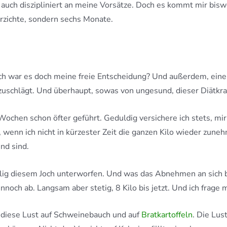
auch diszipliniert an meine Vorsätze. Doch es kommt mir bisw
verzichte, sondern sechs Monate.
ich war es doch meine freie Entscheidung? Und außerdem, ein
r zuschlägt. Und überhaupt, sowas von ungesund, dieser Diätkr
Wochen schon öfter geführt. Geduldig versichere ich stets, mir 
enn ich nicht in kürzester Zeit die ganzen Kilo wieder zunehme
nd sind.
llig diesem Joch unterworfen. Und was das Abnehmen an sich bet
h ab. Langsam aber stetig, 8 Kilo bis jetzt. Und ich frage m
t diese Lust auf Schweinebauch und auf
Bratkartoffeln
. Die Lus