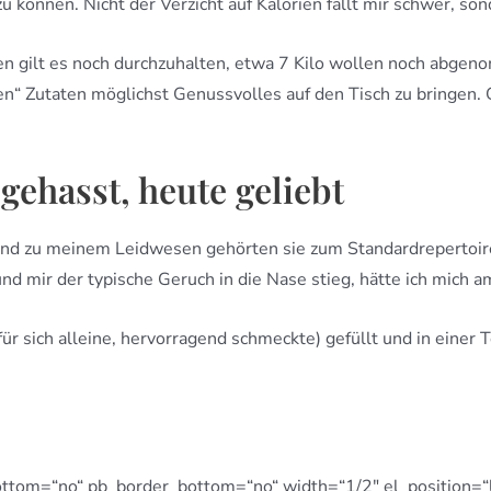
 können. Nicht der Verzicht auf Kalorien fällt mir schwer, son
en gilt es noch durchzuhalten, etwa 7 Kilo wollen noch abge
n“ Zutaten möglichst Genussvolles auf den Tisch zu bringen. G
 gehasst, heute geliebt
. Und zu meinem Leidwesen gehörten sie zum Standardrepertoi
d mir der typische Geruch in die Nase stieg, hätte ich mich 
 für sich alleine, hervorragend schmeckte) gefüllt und in ein
ttom=“no“ pb_border_bottom=“no“ width=“1/2″ el_position=“l