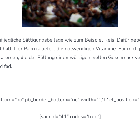
 auf jegliche Sättigungsbeilage wie zum Beispiel Reis. Dafür g
 hält. Der Paprika liefert die notwendigen Vitamine. Für mich p
staromen, die der Füllung einen würzigen, vollen Geschmack 
d fad.
ttom=“no“ pb_border_bottom=“no“ width=“1/1″ el_position=“fi
[sam id=“41″ codes=“true“]