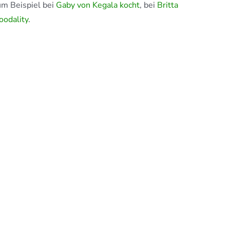
um Beispiel bei
Gaby von Kegala kocht
, bei
Britta
oodality
.